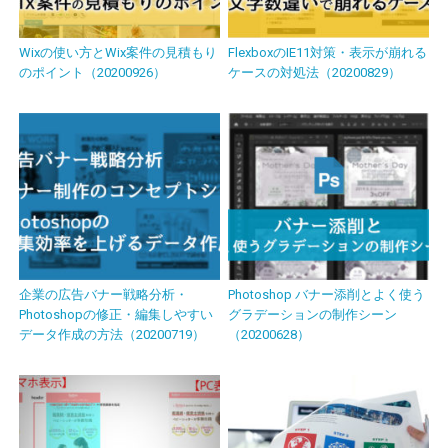
Wixの使い方とWix案件の見積もり
FlexboxのIE11対策・表示が崩れる
のポイント（20200926）
ケースの対処法（20200829）
企業の広告バナー戦略分析・
Photoshop バナー添削とよく使う
Photoshopの修正・編集しやすい
グラデーションの制作シーン
データ作成の方法（20200719）
（20200628）