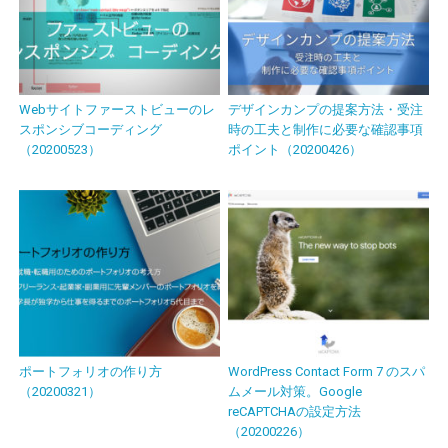
Webサイトファーストビューのレ
デザインカンプの提案方法・受注
スポンシブコーディング
時の工夫と制作に必要な確認事項
（20200523）
ポイント（20200426）
ポートフォリオの作り方
WordPress Contact Form 7 のスパ
（20200321）
ムメール対策。Google
reCAPTCHAの設定方法
（20200226）