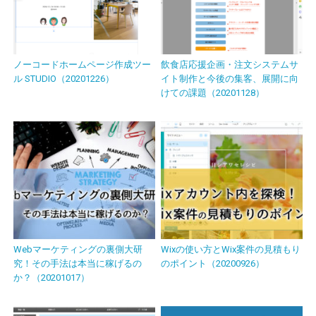
ノーコードホームページ作成ツー
飲食店応援企画・注文システムサ
ル STUDIO（20201226）
イト制作と今後の集客、展開に向
けての課題（20201128）
Webマーケティングの裏側大研
Wixの使い方とWix案件の見積もり
究！その手法は本当に稼げるの
のポイント（20200926）
か？（20201017）