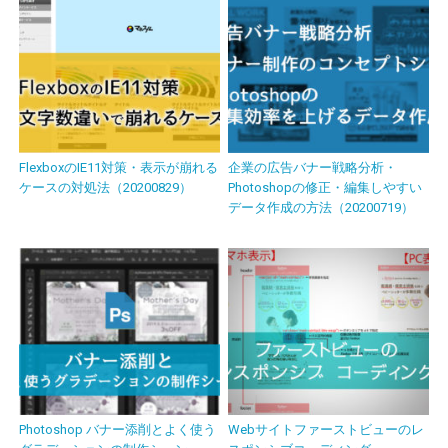
FlexboxのIE11対策・表示が崩れる
企業の広告バナー戦略分析・
ケースの対処法（20200829）
Photoshopの修正・編集しやすい
データ作成の方法（20200719）
Photoshop バナー添削とよく使う
Webサイトファーストビューのレ