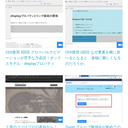
CSS復習 3回目 グローバルナビゲ
CSS復習 2回目 なぜ要素を横に並
ーションが苦手な方必読！ボック
べるとなると、途端に難しくなる
スモデル・displayプロパティ
のだろうか。
上達のコツはプロの真似から！
Zoom グループ勉強会が初めての