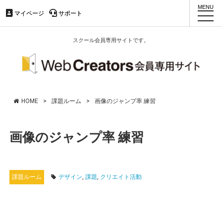
マイページ
マイページ
サポート
サポート
toggl
navig
スクール会員専用サイトです。
HOME
>
課題ルーム
>
画像のジャンプ率 練習
画像のジャンプ率 練習
課題ルーム
デザイン
,
課題
,
クリエイト活動