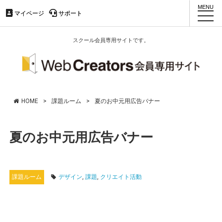
マイページ
マイページ
サポート
サポート
toggl
navig
スクール会員専用サイトです。
HOME
>
課題ルーム
>
夏のお中元用広告バナー
夏のお中元用広告バナー
課題ルーム
デザイン
,
課題
,
クリエイト活動