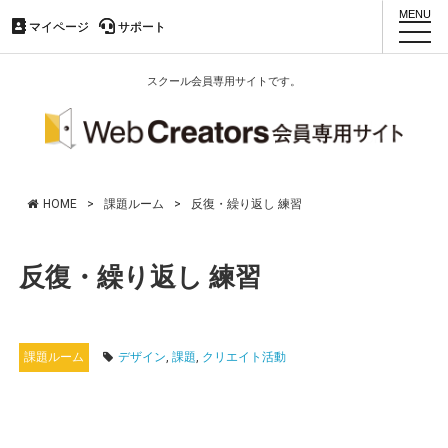
マイページ
マイページ
サポート
サポート
toggl
navig
スクール会員専用サイトです。
HOME
>
課題ルーム
>
反復・繰り返し 練習
反復・繰り返し 練習
課題ルーム
デザイン
,
課題
,
クリエイト活動