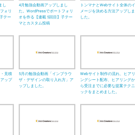
まし
4月勉強会動画アップしまし
トンマナとWebサイト全体の
トフォリ
た。WordPressでポートフォリ
メージを決める方法アップし
】子テー
オを作る【連載 5回目】子テー
した。
マとカスタム投稿
例・見積
5月の勉強会動画「インブラウ
Webサイト制作の流れ、ヒア
ジアップ
ザ・デザインの取り入れ方」ア
ングシート配布、ヒアリング
ップしました。
ら受注までに必要な提案テク
ックをまとめました。