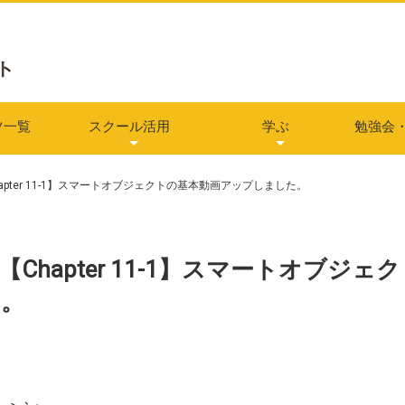
学長通信バックナンバー
じぶんマーケティング講座
アフィリエイト講座
Webマーケティング講座
Webサイト制作全般
Photoshop基礎講座（CC版）
HTML・CSS講座（入門編）
HTML・CSS講座（中級編）
Webデザイン講座（CS6版）
レスポンシブWebデザイン講座
WordPress講座（オリジナル
ノンデザイナー プロなみコー
グルー
課題ル
各種デ
サポー
ツ一覧
スクール活用
学ぶ
勉強会
学長通信バックナンバー
じぶんマーケティング講座
アフィリエイト講座
Webマーケティング講座
Webサイト制作全般
Photoshop基礎講座（CC版）
HTML・CSS講座（入門編）
HTML・CSS講座（中級編）
Webデザイン講座（CS6版）
レスポンシブWebデザイン講座
WordPress講座（オリジナル
ノンデザイナー プロなみコー
グルー
課題ル
各種デ
サポー
Chapter 11-1】スマートオブジェクトの基本動画アップしました。
）【Chapter 11-1】スマートオブジェク
た。