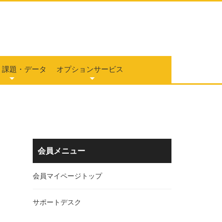
テーマ編）
ス
プ勉強会
ーム
ータダウンロード
ト動画・音声
個別相談
完全オーダーメイド マンツーマン個人レッ
ロゴデザイン初心者講座
スン
・課題・データ
オプションサービス
テーマ編）
ス
プ勉強会
ーム
ータダウンロード
ト動画・音声
個別相談
完全オーダーメイド マンツーマン個人レッ
ロゴデザイン初心者講座
スン
会員メニュー
会員マイページトップ
サポートデスク