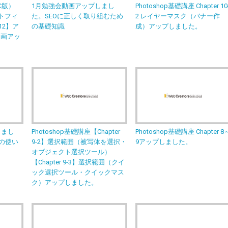
CC版）
1月勉強会動画アップしまし
Photoshop基礎講座 Chapter 10
ートフィ
た。SEOに正しく取り組むため
2 レイヤーマスク（バナー作
12】ア
の基礎知識
成）アップしました。
動画アッ
しまし
Photoshop基礎講座【Chapter
Photoshop基礎講座 Chapter 8
Oの使い
9-2】選択範囲（被写体を選択・
9アップしました。
オブジェクト選択ツール）
【Chapter 9-3】選択範囲（クイ
ック選択ツール・クイックマス
ク）アップしました。